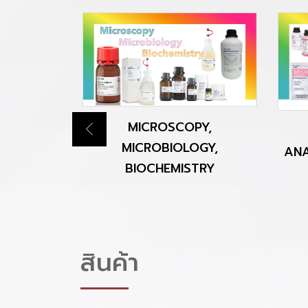
CAL FOR
MICROSCOPY,
S
MICROBIOLOGY,
ANA
BIOCHEMISTRY
สินค้า