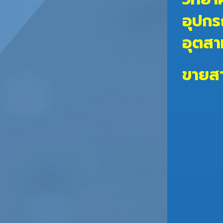
อุปกร
อุตส
ขายสา